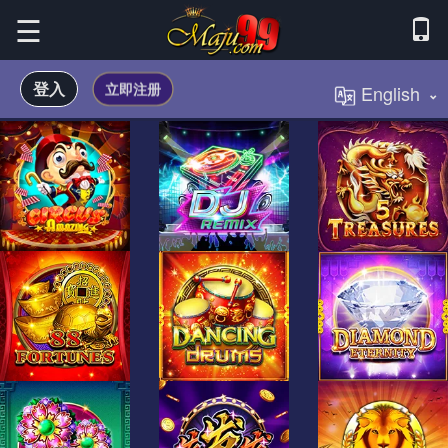
☰
×
登入
立即注册
English
老
体
真
彩
精
VIP
虎
育
人
斗
赛
票
彩
加
机
贵
博
娱
鸡
马
乐
优
盟
游
宾
彩
乐
透
惠
戏
银
行
商
城
-