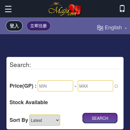
☰
×
登入
立即注册
English
老
体
真
彩
精
VIP
虎
育
人
斗
赛
票
彩
加
机
贵
博
娱
鸡
马
乐
优
盟
游
宾
彩
乐
透
惠
戏
Search:
银
Price(GP) :
行
~
商
Stock Available
城
-
Sort By